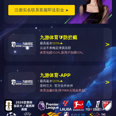
公司简介
九游（JIUYOU.COM）娱乐第一门户（简称“中国一拖”或“公司
国机械工业集团有限公司（简称“国机集团”）下属企业，前身为
拉机制造厂，始建于 1955 年，是我国“一五”时期
156
个重点建设
一。公司核心企业第一拖拉机股份有限公司（简称“一拖股份”）
在香港联交所和上海证交所上市的“
A+H
”上市公司。